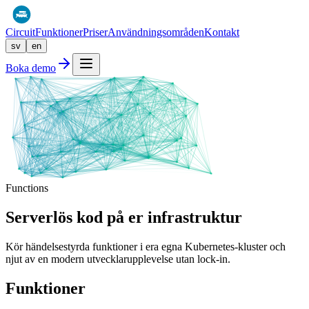
Circuit
Funktioner
Priser
Användningsområden
Kontakt
sv
en
Boka demo
Functions
Serverlös kod på
er infrastruktur
Kör händelsestyrda funktioner i era egna Kubernetes‑kluster och
njut av en modern utvecklarupplevelse utan lock‑in.
Funktioner