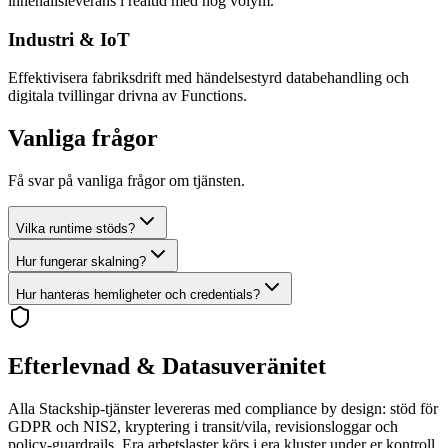
innehållsleverans i realtid med hög volym.
Industri & IoT
Effektivisera fabriksdrift med händelsestyrd databehandling och
digitala tvillingar drivna av Functions.
Vanliga frågor
Få svar på vanliga frågor om tjänsten.
Vilka runtime stöds?
Hur fungerar skalning?
Hur hanteras hemligheter och credentials?
Efterlevnad & Datasuveränitet
Alla Stackship‑tjänster levereras med compliance by design: stöd för
GDPR och NIS2, kryptering i transit/vila, revisionsloggar och
policy‑guardrails. Era arbetslaster körs i era kluster under er kontroll.