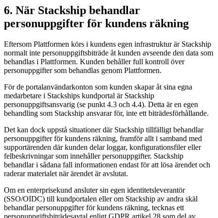
6. När Stackship behandlar
personuppgifter för kundens räkning
Eftersom Plattformen körs i kundens egen infrastruktur är Stackship
normalt inte personuppgiftsbiträde åt kunden avseende den data som
behandlas i Plattformen. Kunden behåller full kontroll över
personuppgifter som behandlas genom Plattformen.
För de portalanvändarkonton som kunden skapar åt sina egna
medarbetare i Stackships kundportal är Stackship
personuppgiftsansvarig (se punkt 4.3 och 4.4). Detta är en egen
behandling som Stackship ansvarar för, inte ett biträdesförhållande.
Det kan dock uppstå situationer där Stackship tillfälligt behandlar
personuppgifter för kundens räkning, framför allt i samband med
supportärenden där kunden delar loggar, konfigurationsfiler eller
felbeskrivningar som innehåller personuppgifter. Stackship
behandlar i sådana fall informationen endast för att lösa ärendet och
raderar materialet när ärendet är avslutat.
Om en enterprisekund ansluter sin egen identitetsleverantör
(SSO/OIDC) till kundportalen eller om Stackship av andra skäl
behandlar personuppgifter för kundens räkning, tecknas ett
personuppgiftsbiträdesavtal enligt GDPR artikel 28 som del av