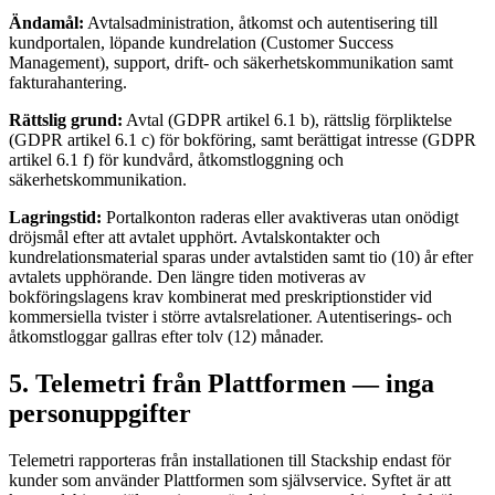
Ändamål:
Avtalsadministration, åtkomst och autentisering till
kundportalen, löpande kundrelation (Customer Success
Management), support, drift- och säkerhetskommunikation samt
fakturahantering.
Rättslig grund:
Avtal (GDPR artikel 6.1 b), rättslig förpliktelse
(GDPR artikel 6.1 c) för bokföring, samt berättigat intresse (GDPR
artikel 6.1 f) för kundvård, åtkomstloggning och
säkerhetskommunikation.
Lagringstid:
Portalkonton raderas eller avaktiveras utan onödigt
dröjsmål efter att avtalet upphört. Avtalskontakter och
kundrelationsmaterial sparas under avtalstiden samt tio (10) år efter
avtalets upphörande. Den längre tiden motiveras av
bokföringslagens krav kombinerat med preskriptionstider vid
kommersiella tvister i större avtalsrelationer. Autentiserings- och
åtkomstloggar gallras efter tolv (12) månader.
5. Telemetri från Plattformen — inga
personuppgifter
Telemetri rapporteras från installationen till Stackship endast för
kunder som använder Plattformen som självservice. Syftet är att