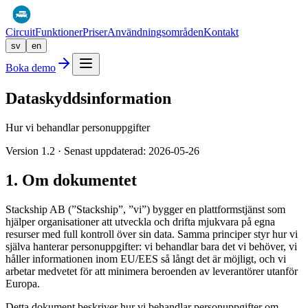
Circuit
Funktioner
Priser
Användningsområden
Kontakt
sv
en
Boka demo
Dataskyddsinformation
Hur vi behandlar personuppgifter
Version
1.2
·
Senast uppdaterad
:
2026-05-26
1. Om dokumentet
Stackship AB (”Stackship”, ”vi”) bygger en plattformstjänst som
hjälper organisationer att utveckla och drifta mjukvara på egna
resurser med full kontroll över sin data. Samma principer styr hur vi
själva hanterar personuppgifter: vi behandlar bara det vi behöver, vi
håller informationen inom EU/EES så långt det är möjligt, och vi
arbetar medvetet för att minimera beroenden av leverantörer utanför
Europa.
Detta dokument beskriver hur vi behandlar personuppgifter om