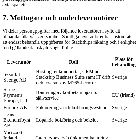
avtalspaketet.
7. Mottagare och underleverantörer
Vi delar personuppgifter med följande leverantörer i syfte att
tillhandahålla vår verksamhet. Samtliga leverantörer har instruerats
att endast behandla uppgifterna för Stackships räkning och i enlighet
med gällande dataskyddslagstiftning.
Plats för
Leverantör
Roll
behandling
Hosting av kundportal, CRM och
Sekurbit
Stackship Business Suite samt IT-drift
Sverige
Sverige AB
och leverans av M365-licenser
Stripe
Hantering av kortbetalningar för
Payments
EU (Irland)
självservice
Europe, Ltd.
Fortnox AB
Fakturerings- och bokföringssystem
Sverige
Tians
Ekonomibyrå
Löpande bokföring och bokslut
Sverige
AB
Microsoft
Ireland
Intern e-post och dokumenthantering