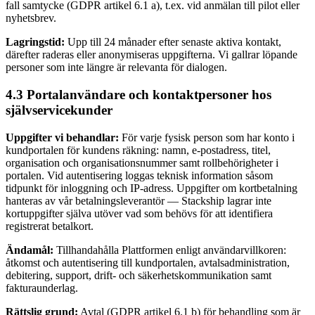
fall samtycke (GDPR artikel 6.1 a), t.ex. vid anmälan till pilot eller
nyhetsbrev.
Lagringstid:
Upp till 24 månader efter senaste aktiva kontakt,
därefter raderas eller anonymiseras uppgifterna. Vi gallrar löpande
personer som inte längre är relevanta för dialogen.
4.3 Portalanvändare och kontaktpersoner hos
självservicekunder
Uppgifter vi behandlar:
För varje fysisk person som har konto i
kundportalen för kundens räkning: namn, e-postadress, titel,
organisation och organisationsnummer samt rollbehörigheter i
portalen. Vid autentisering loggas teknisk information såsom
tidpunkt för inloggning och IP-adress. Uppgifter om kortbetalning
hanteras av vår betalningsleverantör — Stackship lagrar inte
kortuppgifter själva utöver vad som behövs för att identifiera
registrerat betalkort.
Ändamål:
Tillhandahålla Plattformen enligt användarvillkoren:
åtkomst och autentisering till kundportalen, avtalsadministration,
debitering, support, drift- och säkerhetskommunikation samt
fakturaunderlag.
Rättslig grund:
Avtal (GDPR artikel 6.1 b) för behandling som är