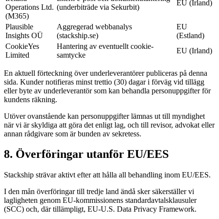
EU (Irland)
Operations Ltd.
(underbiträde via Sekurbit)
(M365)
Plausible
Aggregerad webbanalys
EU
Insights OÜ
(stackship.se)
(Estland)
CookieYes
Hantering av eventuellt cookie-
EU (Irland)
Limited
samtycke
En aktuell förteckning över underleverantörer publiceras på denna
sida. Kunder notifieras minst trettio (30) dagar i förväg vid tillägg
eller byte av underleverantör som kan behandla personuppgifter för
kundens räkning.
Utöver ovanstående kan personuppgifter lämnas ut till myndighet
när vi är skyldiga att göra det enligt lag, och till revisor, advokat eller
annan rådgivare som är bunden av sekretess.
8. Överföringar utanför EU/EES
Stackship strävar aktivt efter att hålla all behandling inom EU/EES.
I den mån överföringar till tredje land ändå sker säkerställer vi
lagligheten genom EU-kommissionens standardavtalsklausuler
(SCC) och, där tillämpligt, EU-U.S. Data Privacy Framework.