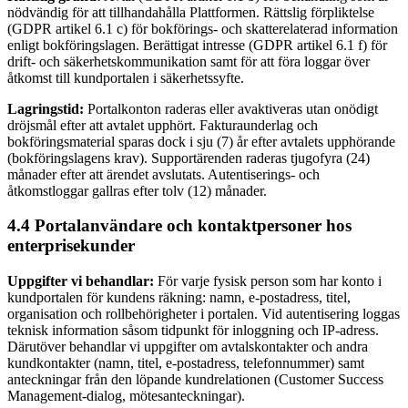
nödvändig för att tillhandahålla Plattformen. Rättslig förpliktelse
(GDPR artikel 6.1 c) för bokförings- och skatterelaterad information
enligt bokföringslagen. Berättigat intresse (GDPR artikel 6.1 f) för
drift- och säkerhetskommunikation samt för att föra loggar över
åtkomst till kundportalen i säkerhetssyfte.
Lagringstid:
Portalkonton raderas eller avaktiveras utan onödigt
dröjsmål efter att avtalet upphört. Fakturaunderlag och
bokföringsmaterial sparas dock i sju (7) år efter avtalets upphörande
(bokföringslagens krav). Supportärenden raderas tjugofyra (24)
månader efter att ärendet avslutats. Autentiserings- och
åtkomstloggar gallras efter tolv (12) månader.
4.4 Portalanvändare och kontaktpersoner hos
enterprisekunder
Uppgifter vi behandlar:
För varje fysisk person som har konto i
kundportalen för kundens räkning: namn, e-postadress, titel,
organisation och rollbehörigheter i portalen. Vid autentisering loggas
teknisk information såsom tidpunkt för inloggning och IP-adress.
Därutöver behandlar vi uppgifter om avtalskontakter och andra
kundkontakter (namn, titel, e-postadress, telefonnummer) samt
anteckningar från den löpande kundrelationen (Customer Success
Management-dialog, mötesanteckningar).