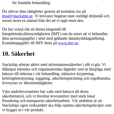
för framtida behandling.
Du utövar dina rättigheter genom att kontakta oss på
legal@stackship.se
. Vi besvarar begäran utan onödigt dröjsmål och
senast inom en månad från det att vi tagit emot den.
Du har också rätt att lämna klagomål till
Integritetsskyddsmyndigheten (IMY) om du anser att vi behandlar
dina personuppgifter i strid med gällande dataskyddslagstiftning.
Kontaktuppgifter till IMY finns på
www.imy.se
.
10. Säkerhet
Stackship arbetar aktivt med informationssäkerhet i allt vi gör. Vi
tillämpar tekniska och organisatoriska åtgärder som är lämpliga med
hänsyn till riskerna i vår behandling, inklusive kryptering,
behörighetsstyrning, loggning, säkerhetspatchning och regelbundna
översyner av åtkomsträttigheter.
Våra underleverantörer har valts med hänsyn till deras
säkerhetsnivå, och vi föredrar leverantörer med stark lokal
förankring och transparent säkerhetsarbete. Vår ambition är att
Stackships egen verksamhet ska följa samma säkerhetsprinciper som
vi bygger in i vår produkt.