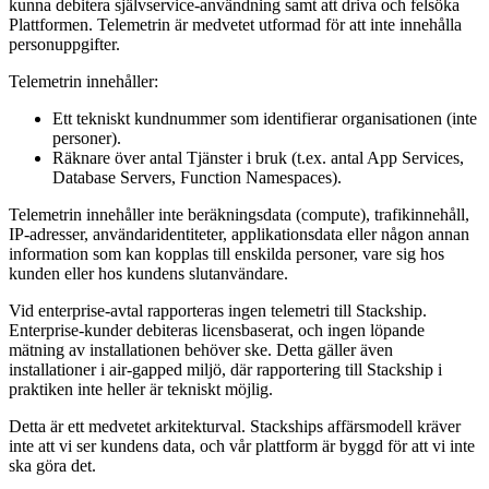
kunna debitera självservice-användning samt att driva och felsöka
Plattformen. Telemetrin är medvetet utformad för att inte innehålla
personuppgifter.
Telemetrin innehåller:
Ett tekniskt kundnummer som identifierar organisationen (inte
personer).
Räknare över antal Tjänster i bruk (t.ex. antal App Services,
Database Servers, Function Namespaces).
Telemetrin innehåller inte beräkningsdata (compute), trafikinnehåll,
IP-adresser, användaridentiteter, applikationsdata eller någon annan
information som kan kopplas till enskilda personer, vare sig hos
kunden eller hos kundens slutanvändare.
Vid enterprise-avtal rapporteras ingen telemetri till Stackship.
Enterprise-kunder debiteras licensbaserat, och ingen löpande
mätning av installationen behöver ske. Detta gäller även
installationer i air-gapped miljö, där rapportering till Stackship i
praktiken inte heller är tekniskt möjlig.
Detta är ett medvetet arkitekturval. Stackships affärsmodell kräver
inte att vi ser kundens data, och vår plattform är byggd för att vi inte
ska göra det.